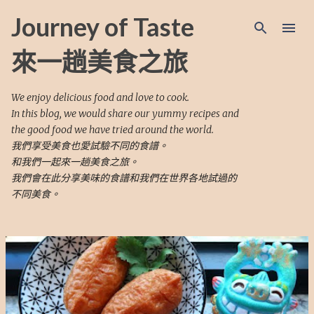
跳至主要內容
Journey of Taste
來一趟美食之旅
We enjoy delicious food and love to cook.
In this blog, we would share our yummy recipes and
the good food we have tried around the world.
我們享受美食也愛試驗不同的食譜。
和我們一起來一趟美食之旅。
我們會在此分享美味的食譜和我們在世界各地試過的
不同美食。
文
章