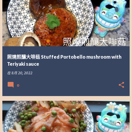
照燒煎釀大啡菇 Stuffed Portobello mushroom with
Teriyaki sauce
在
8月 20, 2022
0