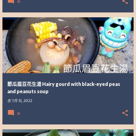
0
節瓜眉豆花生湯 Hairy gourd with black-eyed peas
and peanuts soup
在
7月 31, 2022
0