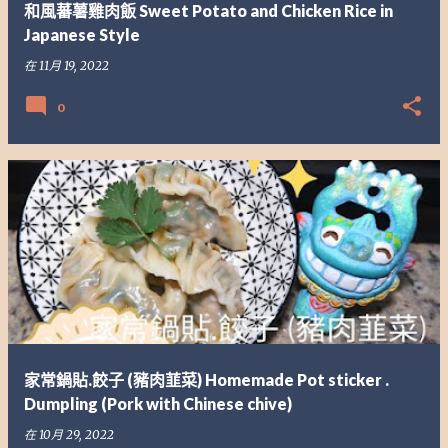
和風蕃薯雞肉飯 Sweet Potato and Chicken Rice in
Japanese Style
在
11月 19, 2022
0
家常鍋貼.餃子 (豬肉韮菜) Homemade Pot sticker .
Dumpling (Pork with Chinese chive)
在
10月 29, 2022