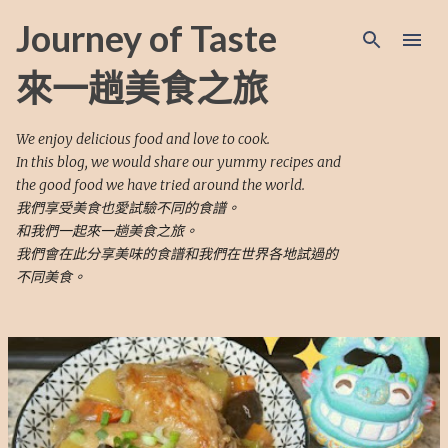
跳至主要內容
Journey of Taste
來一趟美食之旅
We enjoy delicious food and love to cook.
In this blog, we would share our yummy recipes and
the good food we have tried around the world.
我們享受美食也愛試驗不同的食譜。
和我們一起來一趟美食之旅。
我們會在此分享美味的食譜和我們在世界各地試過的
不同美食。
文
章