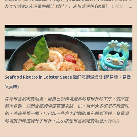
portion Ingredients: 1. Dried Longan (1.5 cups) 2. Coconut
製作出大約2人份量的醬汁 材料： 1. 米粉或河粉 (適量） 2. 芥蘭 (適
Sugar（2.5 Tbsp） 3. Rock Sugar（2.5 Tbsp） 4. Pandan Leaves（6
量） 3. 甘荀.胡蘿蔔 (適量） 4. 草菇 (適量） 5. 豬肉* (適量） 6. 蒜頭
small pieces or 3 big pieces） 5. Wat...
(3 瓣） 7. 普寧豆醬 (1.5 湯匙） 8. 醬油 (1-2 湯匙） 9. 糖（1 茶匙） 10.
白胡椒粉 (適量） 11. 粟粉 (適量） 12. 蔴油 (適量） 13. 熱水 (1.5-2杯)
*豬肉先用醬油 、糖和油醃好 做法： 1.首先處理好材料: 1.1 豬肉先用
醬油 、糖和油醃好 1.2 用沸水煮草菇5分鐘，去除水上面的泡沫 1.3
先把芥蘭的大葉子切下，去掉莖皮，並將主莖切成合適的大小。將
花的部分去掉，在莖的末端剪一個小縫 1.4 將米粉放入沸水中，將米
粉鬆開，然後關火。將米粉浸在熱水中至軟身，然後瀝乾。用中火
炒米炒，加少許醬油調味。將米粉煎成餅狀，煎至兩面有些酥脆 2.
Seafood Risotto in Lobster Sauce 海鮮龍蝦湯煨飯 (簡易版，易做
製作芡汁 2.1 炒大蒜和炒豬肉至 80% 熟 2.2 加入芥蘭的莖和甘荀.胡
又美味)
蘿蔔，略炒 2.3 加入熱水 2.4 加入草菇 2.5 用普寧豆醬、醬油和糖調
味 2.6 加入白胡椒粉，拌勻 2.7 加入芥蘭的葉，煮至略軟 2.8 加入粟
森綠很喜歡喝龍蝦湯，但自己製作濃湯真的有很多的工序，偶然在
粉水勾芡，直至你喜歡的稠度 2.9 加入一些麻油（可選）然後醬汁就
超市見到一些即食龍蝦湯便買回來試一試，當然大多都是不夠濃味
完成了 3. 把醬汁淋在河粉或米粉上，加上少許炸過的蒜蓉（可選）
的，後來靈機一觸，自己加一些意大利麵的蕃茄醬到湯裡，發覺湯
4. 這樣便完成了！ 個人心得： 1. 蔬菜、肉類的選擇和分量可按個人
的濃度和味道提升了很多，而小孩也很喜歡吃龍蝦意大利煨飯，便
喜好 我也有寫Blog介紹旅遊，有興趣可到這網址：
用了這個方法煮，效果不錯，而且簡單方便。因為孩子的原故，所
http://travel.sumlook.com ~.~Recipe of Thai Fried Noodle with
選的龍蝦湯和蕃茄醬都沒有味精，增味劑的。以下是我的食譜，做