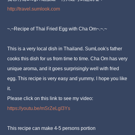
http://travel.sumlook.com
~.~Recipe of Thai Fried Egg with Cha Om~.~.~
This is a very local dish in Thailand. SumLook's father
cooks this dish for us from time to time. Cha Om has very
unique aroma, and it goes surprisingly well with fried
egg. This recipe is very easy and yummy. I hope you like
it.
Please click on this link to see my video:
https://youtu.be/mSrZeLgI3Ys
This recipe can make 4-5 persons portion