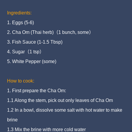
Ingredients:
1. Eggs (5-6)
2. Cha Om (Thai herb)（1 bunch, some）
3. Fish Sauce (1-1.5 Tbsp)
4. Sugar（1 tsp）
5. White Pepper (some)
How to cook:
1. First prepare the Cha Om:
1.1 Along the stem, pick out only leaves of Cha Om
1.2 In a bowl, dissolve some salt with hot water to make
brine
1.3 Mix the brine with more cold water