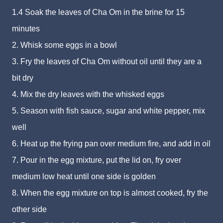
1.4 Soak the leaves of Cha Om in the brine for 15
minutes
2. Whisk some eggs in a bowl
3. Fry the leaves of Cha Om without oil until they are a
bit dry
4. Mix the dry leaves with the whisked eggs
5. Season with fish sauce, sugar and white pepper, mix
well
6. Heat up the frying pan over medium fire, and add in oil
7. Pour in the egg mixture, put the lid on, fry over
medium low heat until one side is golden
8. When the egg mixture on top is almost cooked, fry the
other side