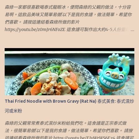
森綠一家都很喜歡喝泰式龍眼冰，便問森綠的父親的做法，十分容
易啊。這飲品美味又簡單易做!以下是我的食譜，做法簡單，希望你
們喜歡。 請按這連結看森綠所做的影片
https://youtu.be/z0mJr6NFoZE 這食譜可製作出大約4-5人份量的煎
蛋 材料： 1. 乾龍眼肉.乾桂圓肉 (1 杯) 2. 椰糖（2.5 湯匙） 3. 冰糖
（2.5 湯匙） 4. 斑蘭葉（6小片 或 3大片） 5. 水 (5 杯) 做法： 1. 準備
一鍋水，加入桂圓肉 2. 蓋上蓋子，但留下一個小縫。 中火煮15分鐘
3. 然後用小火再煮15分鐘 4. 加入切好的班蘭葉、椰糖和冰糖 5. 用小
火再煮30分鐘 6. 熄火，蓋上蓋子焗 30-60 分鐘 7. 取出香蘭葉，並將
飲料放入冰箱冷卻。 然後就完成了！ 8. 飲用時加少許冰便完成了！
個人心得： 1. 因這飲品是需要加冰，糖的份量較多。如不加冰，可
以調整糖的份量或水來減低甜度 我也有寫Blog介紹旅遊，有興趣可
到這網址： http://travel.sumlook.com ~.~Recipe of Thai Iced
Thai Fried Noodle with Brown Gravy (Rat Na) 泰式美食: 泰式濕炒
Longan Drink~.~.~ Sumlook family loves Thai Iced Longan Drink.
河或米粉
So I have asked my father for the recipe and it is very easy to
make. This recipe is very easy and yummy. I hope you like it.
森綠的父親常常煮泰式濕炒米粉給我們吃。這食譜是正宗泰式做
Please click on this link to see my video:
法，很簡單易做!以下是我的食譜，做法簡單，希望你們喜歡。 請按
https://youtu.be/z0mJr6NFoZE This recipe can make 4-5 persons
這連結看森綠所做的影片 https://youtu.be/EJvWrWS6Ez4 這食譜可