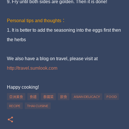
9. Fry until both sides are golden. Then it is done!
Personal tips and thoughts：
1. It is better to add the seasoning into the eggs first then
the herbs
We also have a blog on travel, please visit at
http://travel.sumlook.com
Happy cooking!
ASIAN DELICACY
FOOD
亞洲美食
食譜
泰國菜
飲食
RECIPE
THAI CUISINE