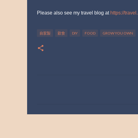
Please also see my travel blog at
https://trav
DIY
FOOD
GROW YOU OWN
自家製
飲食
留
言