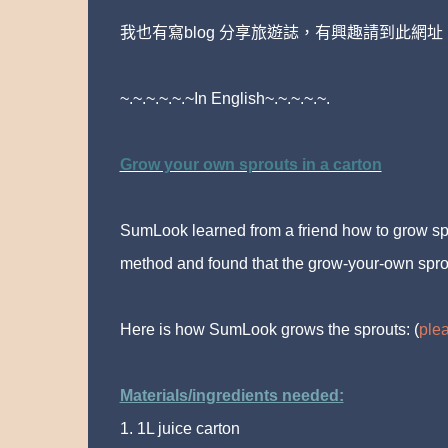
我也有寫blog 分享旅遊誌，有興趣請到此網址
~.~.~.~.~.~In English~.~.~.~.~.
Grow your own sprouts in a carton
SumLook learned from a friend how to grow spro
method and found that the grow-your-own spr
Here is how SumLook grows the sprouts: (
plea
Materials/ingredients needed:
1. 1L juice carton