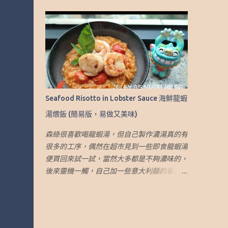
作出大約2人份量的醬汁 材料： 1. 米粉或河粉
asked my father for the recipe and it is very
(適量） 2. 芥蘭 (適量） 3. 甘荀.胡蘿蔔 (適
easy to make. This recipe is very easy and
量） 4. 草菇 (適量） 5. 豬肉* (適量） 6. 蒜頭
yummy. I hope you like it. Please click on
(3 瓣） 7. 普寧豆醬 (1.5 湯匙） 8. 醬油 (1-2 湯
this link to see my video:
匙） 9. 糖（1 茶匙） 10. 白胡椒粉 (適量） 11.
https://youtu.be/z0mJr6NFoZE This recipe
粟粉 (適量） 12. 蔴油 (適量） 13. 熱水 (1.5-2
can make 4-5 persons portion Ingredients: 1.
杯) *豬肉先用醬油 、糖和油醃好 做法： 1.首
Dried Longan (1.5 cups) 2. Coconut
先處理好材料: 1.1 豬肉先用醬油 、糖和油醃好
Sugar（2.5 Tbsp） 3. Rock Sugar（2.5
Seafood Risotto in Lobster Sauce 海鮮龍蝦
1.2 用沸水煮草菇5分鐘，去除水上面的泡沫
Tbsp） 4. Pandan Leaves（6 small pieces or
湯煨飯 (簡易版，易做又美味)
1.3 先把芥蘭的大葉子切下，去掉莖皮，並將
3 big pieces） 5. Wat...
主莖切成合適的大小。將花的部分去掉，在莖
森綠很喜歡喝龍蝦湯，但自己製作濃湯真的有
的末端剪一個小縫 1.4 將米粉放入沸水中，將
很多的工序，偶然在超市見到一些即食龍蝦湯
米粉鬆開，然後關火。將米粉浸在熱水中至軟
便買回來試一試，當然大多都是不夠濃味的，
身，然後瀝乾。用中火炒米炒，加少許醬油調
後來靈機一觸，自己加一些意大利麵的蕃茄醬
味。將米粉煎成餅狀，煎至兩面有些酥脆 2.
到湯裡，發覺湯的濃度和味道提升了很多，而
製作芡汁 2.1 炒大蒜和炒豬肉至 80% 熟 2.2 加
小孩也很喜歡吃龍蝦意大利煨飯，便用了這個
入芥蘭的莖和甘荀.胡蘿蔔，略炒 2.3 加入熱水
方法煮，效果不錯，而且簡單方便。因為孩子
2.4 加入草菇 2.5 用普寧豆醬、醬油和糖調味
的原故，所選的龍蝦湯和蕃茄醬都沒有味精，
2.6 加入白胡椒粉，拌勻 2.7 加入芥蘭的葉，