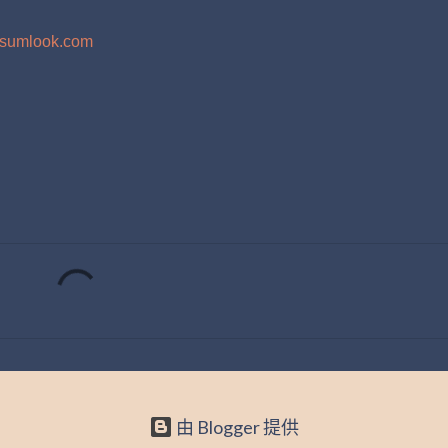
el.sumlook.com
由 Blogger 提供