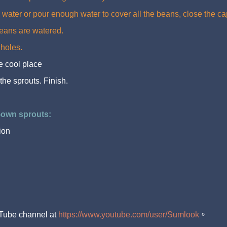
th water or pour enough water to cover all the beans, close the ca
beans are watered.
 holes.
he cool place
 the sprouts. Finish.
-own sprouts:
ion
ouTube channel at
https://www.youtube.com/user/Sumlook
。