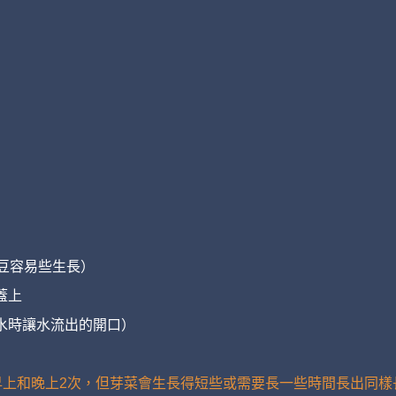
綠豆容易些生長）
蓋上
換水時讓水流出的開口）
以分早上和晚上2次，但芽菜會生長得短些或需要長一些時間長出同樣