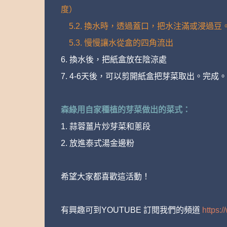
度）
5.2. 換水時，透過蓋口，把水注滿或浸
5.3. 慢慢讓水從盒的四角流出
6. 換水後，把紙盒放在陰涼處
7. 4-6天後，可以剪開紙盒把芽菜取出。完成。
森綠用自家種植的芽菜做出的菜式：
1. 蒜蓉薑片炒芽菜和蔥段
2. 放進泰式湯金邊粉
希望大家都喜歡這活動！
有興趣可到YOUTUBE 訂閱我們的頻道
https: