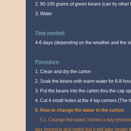
2. 90-100 grams of green beans (can try other
3. Water
Time needed:
4-6 days (depending on the weather and the si
Procedure:
1. Clean and dry the carton
2. Soak the beans with warm water for 6-8 hour
3. Put the beans into the carton thru the cap o
4. Cut 4 small holes at the 4 top corners (The h
5. How to change the water in the carton:
5.1. Change the water 3 times a day (morning,
day (morning and night) but it will take longer t