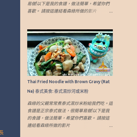
易做!以下是我的食譜，做法簡單，希望你們
喜歡。 請按這連結看森綠所做的影片
https://youtu.be/z0mJr6NFoZE 這食譜可製
作出大約4-5人份量的煎蛋 材料： 1. 乾龍眼
肉.乾桂圓肉 (1 杯) 2. 椰糖（2.5 湯匙） 3. 冰糖
（2.5 湯匙） 4. 斑蘭葉（6小片 或 3大片） 5.
水 (5 杯) 做法： 1. 準備一鍋水，加入桂圓肉
2. 蓋上蓋子，但留下一個小縫。 中火煮15分
鐘 3. 然後用小火再煮15分鐘 4. 加入切好的班
蘭葉、椰糖和冰糖 5. 用小火再煮30分鐘 6. 熄
火，蓋上蓋子焗 30-60 分鐘 7. 取出香蘭葉，
Thai Fried Noodle with Brown Gravy (Rat
並將飲料放入冰箱冷卻。 然後就完成了！ 8.
Na) 泰式美食: 泰式濕炒河或米粉
飲用時加少許冰便完成了！ 個人心得： 1. 因
這飲品是需要加冰，糖的份量較多。如不加
森綠的父親常常煮泰式濕炒米粉給我們吃。這
冰，可以調整糖的份量或水來減低甜度 我也
食譜是正宗泰式做法，很簡單易做!以下是我
有寫Blog介紹旅遊，有興趣可到這網址：
的食譜，做法簡單，希望你們喜歡。 請按這
http://travel.sumlook.com ~.~Recipe of Thai
連結看森綠所做的影片
Iced Longan Drink~.~.~ Sumlook family
長
https://youtu.be/EJvWrWS6Ez4 這食譜可製
loves Thai Iced Longan Drink. So I have