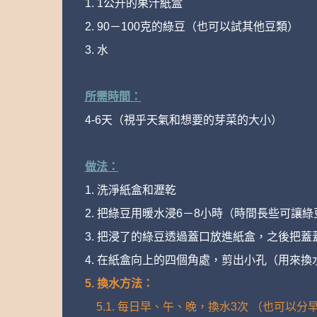
1. 1公升的果汁紙盒
2. 90－100克的綠豆（也可以試其他豆類）
3. 水
所需時間：
4-6天（視乎天氣和想要的芽菜的大小）
做法：
1. 洗淨紙盒和瀝乾
2. 把綠豆用暖水浸6－8小時（時間長些可讓
3. 把浸了的綠豆透過蓋口放進紙盒，之後把蓋
4. 在紙盒向上的四個角處，剪出小孔（用來
5. 換水方法：
5.1. 每日早、午、晚，換水3次 （也可