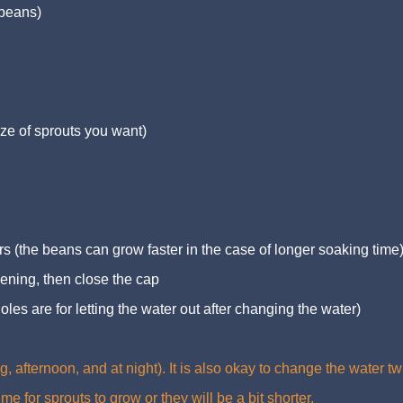
 beans)
ze of sprouts you want)
s (the beans can grow faster in the case of longer soaking time
pening, then close the cap
oles are for letting the water out after changing the water)
 afternoon, and at night). It is also okay to change the water tw
ime for sprouts to grow or they will be a bit shorter.