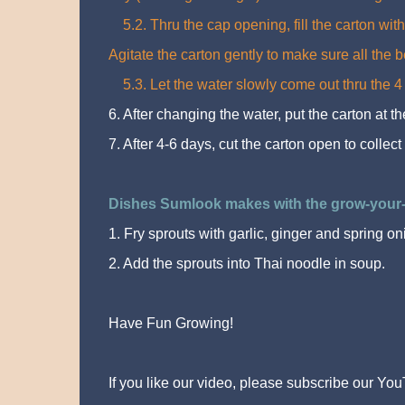
5.2. Thru the cap opening, fill the carton wi
Agitate the carton gently to make sure all the 
5.3. Let the water slowly come out thru the 4
6. After changing the water, put the carton at t
7. After 4-6 days, cut the carton open to collect
Dishes Sumlook makes with the grow-your
1. Fry sprouts with garlic, ginger and spring on
2. Add the sprouts into Thai noodle in soup.
Have Fun Growing!
If you like our video, please subscribe our Y