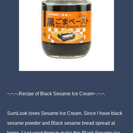
~.~.~.Recipe of Black Sesame Ice Cream~.~.~.
SumLook loves Sesame Ice Cream. Since I have black
sesame powder and Black sesame bread spread at
home, I just used them to make this Black Sesame Ice