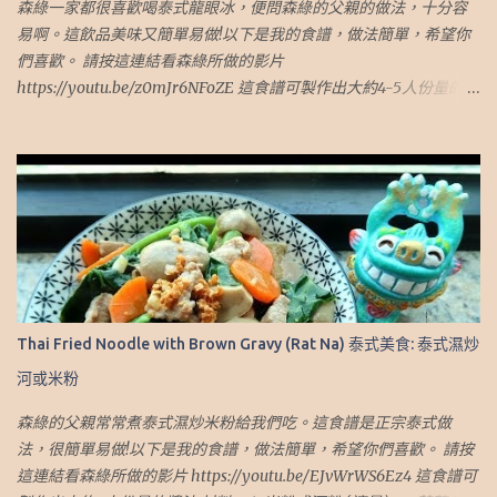
森綠一家都很喜歡喝泰式龍眼冰，便問森綠的父親的做法，十分容
易啊。這飲品美味又簡單易做!以下是我的食譜，做法簡單，希望你
們喜歡。 請按這連結看森綠所做的影片
https://youtu.be/z0mJr6NFoZE 這食譜可製作出大約4-5人份量的煎
蛋 材料： 1. 乾龍眼肉.乾桂圓肉 (1 杯) 2. 椰糖（2.5 湯匙） 3. 冰糖
（2.5 湯匙） 4. 斑蘭葉（6小片 或 3大片） 5. 水 (5 杯) 做法： 1. 準備
一鍋水，加入桂圓肉 2. 蓋上蓋子，但留下一個小縫。 中火煮15分鐘
3. 然後用小火再煮15分鐘 4. 加入切好的班蘭葉、椰糖和冰糖 5. 用小
火再煮30分鐘 6. 熄火，蓋上蓋子焗 30-60 分鐘 7. 取出香蘭葉，並將
飲料放入冰箱冷卻。 然後就完成了！ 8. 飲用時加少許冰便完成了！
個人心得： 1. 因這飲品是需要加冰，糖的份量較多。如不加冰，可
以調整糖的份量或水來減低甜度 我也有寫Blog介紹旅遊，有興趣可
到這網址： http://travel.sumlook.com ~.~Recipe of Thai Iced
Thai Fried Noodle with Brown Gravy (Rat Na) 泰式美食: 泰式濕炒
Longan Drink~.~.~ Sumlook family loves Thai Iced Longan Drink.
河或米粉
So I have asked my father for the recipe and it is very easy to
make. This recipe is very easy and yummy. I hope you like it.
森綠的父親常常煮泰式濕炒米粉給我們吃。這食譜是正宗泰式做
Please click on this link to see my video:
法，很簡單易做!以下是我的食譜，做法簡單，希望你們喜歡。 請按
https://youtu.be/z0mJr6NFoZE This recipe can make 4-5 persons
這連結看森綠所做的影片 https://youtu.be/EJvWrWS6Ez4 這食譜可
portion Ingredients: 1. Dried Longan (1.5 cups) 2. Coconut