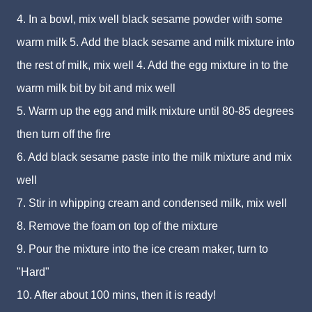
4. In a bowl, mix well black sesame powder with some
warm milk 5. Add the black sesame and milk mixture into
the rest of milk, mix well 4. Add the egg mixture in to the
warm milk bit by bit and mix well
5. Warm up the egg and milk mixture until 80-85 degrees
then turn off the fire
6. Add black sesame paste into the milk mixture and mix
well
7. Stir in whipping cream and condensed milk, mix well
8. Remove the foam on top of the mixture
9. Pour the mixture into the ice cream maker, turn to
"Hard"
10. After about 100 mins, then it is ready!