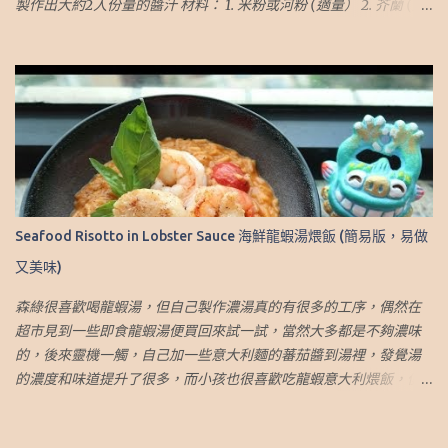
製作出大約2人份量的醬汁 材料： 1. 米粉或河粉 (適量） 2. 芥蘭 (適
Sugar（2.5 Tbsp） 3. Rock Sugar（2.5 Tbsp） 4. Pandan Leaves（6
量） 3. 甘荀.胡蘿蔔 (適量） 4. 草菇 (適量） 5. 豬肉* (適量） 6. 蒜頭
small pieces or 3 big pieces） 5. Wat...
(3 瓣） 7. 普寧豆醬 (1.5 湯匙） 8. 醬油 (1-2 湯匙） 9. 糖（1 茶匙） 10.
白胡椒粉 (適量） 11. 粟粉 (適量） 12. 蔴油 (適量） 13. 熱水 (1.5-2杯)
*豬肉先用醬油 、糖和油醃好 做法： 1.首先處理好材料: 1.1 豬肉先用
醬油 、糖和油醃好 1.2 用沸水煮草菇5分鐘，去除水上面的泡沫 1.3
先把芥蘭的大葉子切下，去掉莖皮，並將主莖切成合適的大小。將
花的部分去掉，在莖的末端剪一個小縫 1.4 將米粉放入沸水中，將米
粉鬆開，然後關火。將米粉浸在熱水中至軟身，然後瀝乾。用中火
炒米炒，加少許醬油調味。將米粉煎成餅狀，煎至兩面有些酥脆 2.
Seafood Risotto in Lobster Sauce 海鮮龍蝦湯煨飯 (簡易版，易做
製作芡汁 2.1 炒大蒜和炒豬肉至 80% 熟 2.2 加入芥蘭的莖和甘荀.胡
又美味)
蘿蔔，略炒 2.3 加入熱水 2.4 加入草菇 2.5 用普寧豆醬、醬油和糖調
味 2.6 加入白胡椒粉，拌勻 2.7 加入芥蘭的葉，煮至略軟 2.8 加入粟
森綠很喜歡喝龍蝦湯，但自己製作濃湯真的有很多的工序，偶然在
粉水勾芡，直至你喜歡的稠度 2.9 加入一些麻油（可選）然後醬汁就
超市見到一些即食龍蝦湯便買回來試一試，當然大多都是不夠濃味
完成了 3. 把醬汁淋在河粉或米粉上，加上少許炸過的蒜蓉（可選）
的，後來靈機一觸，自己加一些意大利麵的蕃茄醬到湯裡，發覺湯
4. 這樣便完成了！ 個人心得： 1. 蔬菜、肉類的選擇和分量可按個人
的濃度和味道提升了很多，而小孩也很喜歡吃龍蝦意大利煨飯，便
喜好 我也有寫Blog介紹旅遊，有興趣可到這網址：
用了這個方法煮，效果不錯，而且簡單方便。因為孩子的原故，所
http://travel.sumlook.com ~.~Recipe of Thai Fried Noodle with
選的龍蝦湯和蕃茄醬都沒有味精，增味劑的。以下是我的食譜，做
Brown Gravy (Rat Na)~.~.~ SumLook's father always cooks this