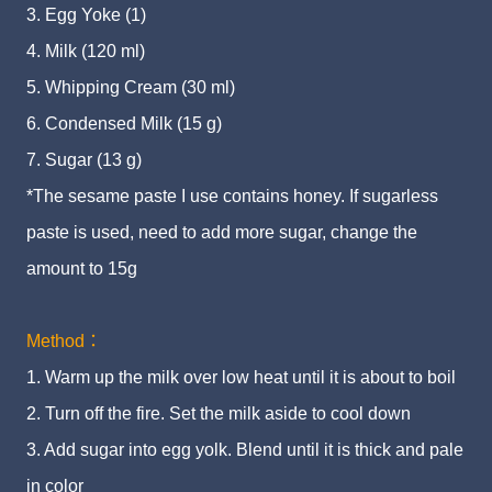
3. Egg Yoke (1)
4. Milk (120 ml)
5. Whipping Cream (30 ml)
6. Condensed Milk (15 g)
7. Sugar (13 g)
*The sesame paste I use contains honey. If sugarless
paste is used, need to add more sugar, change the
amount to 15g
Method：
1. Warm up the milk over low heat until it is about to boil
2. Turn off the fire. Set the milk aside to cool down
3. Add sugar into egg yolk. Blend until it is thick and pale
in color