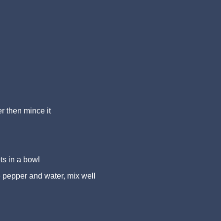
r then mince it
ts in a bowl
e pepper and water, mix well