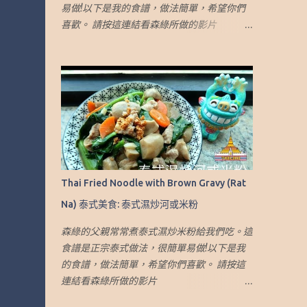
易做!以下是我的食譜，做法簡單，希望你們
喜歡。 請按這連結看森綠所做的影片
https://youtu.be/z0mJr6NFoZE 這食譜可製
作出大約4-5人份量的煎蛋 材料： 1. 乾龍眼
肉.乾桂圓肉 (1 杯) 2. 椰糖（2.5 湯匙） 3. 冰糖
（2.5 湯匙） 4. 斑蘭葉（6小片 或 3大片） 5.
水 (5 杯) 做法： 1. 準備一鍋水，加入桂圓肉
2. 蓋上蓋子，但留下一個小縫。 中火煮15分
鐘 3. 然後用小火再煮15分鐘 4. 加入切好的班
蘭葉、椰糖和冰糖 5. 用小火再煮30分鐘 6. 熄
火，蓋上蓋子焗 30-60 分鐘 7. 取出香蘭葉，
Thai Fried Noodle with Brown Gravy (Rat
並將飲料放入冰箱冷卻。 然後就完成了！ 8.
Na) 泰式美食: 泰式濕炒河或米粉
飲用時加少許冰便完成了！ 個人心得： 1. 因
這飲品是需要加冰，糖的份量較多。如不加
森綠的父親常常煮泰式濕炒米粉給我們吃。這
冰，可以調整糖的份量或水來減低甜度 我也
食譜是正宗泰式做法，很簡單易做!以下是我
有寫Blog介紹旅遊，有興趣可到這網址：
的食譜，做法簡單，希望你們喜歡。 請按這
http://travel.sumlook.com ~.~Recipe of Thai
連結看森綠所做的影片
Iced Longan Drink~.~.~ Sumlook family
https://youtu.be/EJvWrWS6Ez4 這食譜可製
loves Thai Iced Longan Drink. So I have