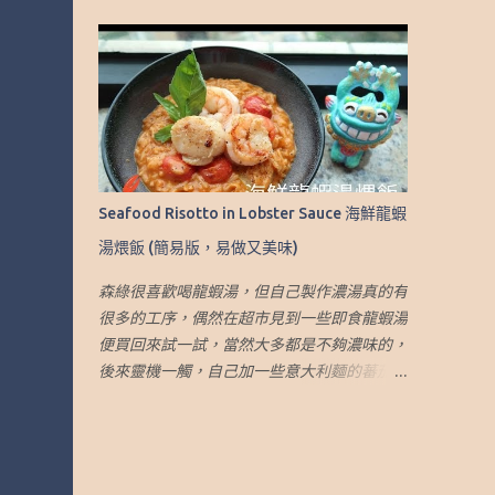
作出大約2人份量的醬汁 材料： 1. 米粉或河粉
asked my father for the recipe and it is very
(適量） 2. 芥蘭 (適量） 3. 甘荀.胡蘿蔔 (適
easy to make. This recipe is very easy and
量） 4. 草菇 (適量） 5. 豬肉* (適量） 6. 蒜頭
yummy. I hope you like it. Please click on
(3 瓣） 7. 普寧豆醬 (1.5 湯匙） 8. 醬油 (1-2 湯
this link to see my video:
匙） 9. 糖（1 茶匙） 10. 白胡椒粉 (適量） 11.
https://youtu.be/z0mJr6NFoZE This recipe
粟粉 (適量） 12. 蔴油 (適量） 13. 熱水 (1.5-2
can make 4-5 persons portion Ingredients: 1.
杯) *豬肉先用醬油 、糖和油醃好 做法： 1.首
Dried Longan (1.5 cups) 2. Coconut
先處理好材料: 1.1 豬肉先用醬油 、糖和油醃好
Sugar（2.5 Tbsp） 3. Rock Sugar（2.5
Seafood Risotto in Lobster Sauce 海鮮龍蝦
1.2 用沸水煮草菇5分鐘，去除水上面的泡沫
Tbsp） 4. Pandan Leaves（6 small pieces or
湯煨飯 (簡易版，易做又美味)
1.3 先把芥蘭的大葉子切下，去掉莖皮，並將
3 big pieces） 5. Wat...
主莖切成合適的大小。將花的部分去掉，在莖
森綠很喜歡喝龍蝦湯，但自己製作濃湯真的有
的末端剪一個小縫 1.4 將米粉放入沸水中，將
很多的工序，偶然在超市見到一些即食龍蝦湯
米粉鬆開，然後關火。將米粉浸在熱水中至軟
便買回來試一試，當然大多都是不夠濃味的，
身，然後瀝乾。用中火炒米炒，加少許醬油調
後來靈機一觸，自己加一些意大利麵的蕃茄醬
味。將米粉煎成餅狀，煎至兩面有些酥脆 2.
到湯裡，發覺湯的濃度和味道提升了很多，而
製作芡汁 2.1 炒大蒜和炒豬肉至 80% 熟 2.2 加
小孩也很喜歡吃龍蝦意大利煨飯，便用了這個
入芥蘭的莖和甘荀.胡蘿蔔，略炒 2.3 加入熱水
方法煮，效果不錯，而且簡單方便。因為孩子
2.4 加入草菇 2.5 用普寧豆醬、醬油和糖調味
的原故，所選的龍蝦湯和蕃茄醬都沒有味精，
2.6 加入白胡椒粉，拌勻 2.7 加入芥蘭的葉，