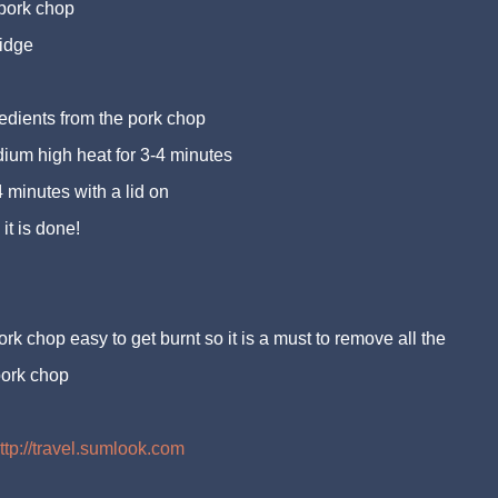
 pork chop
ridge
edients from the pork chop
dium high heat for 3-4 minutes
-4 minutes with a lid on
it is done!
rk chop easy to get burnt so it is a must to remove all the
pork chop
ttp://travel.sumlook.com