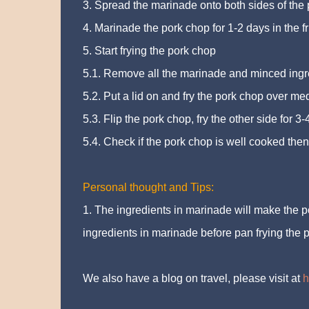
3. Spread the marinade onto both sides of the
4. Marinade the pork chop for 1-2 days in the f
5. Start frying the pork chop
5.1. Remove all the marinade and minced ingr
5.2. Put a lid on and fry the pork chop over me
5.3. Flip the pork chop, fry the other side for 3
5.4. Check if the pork chop is well cooked then 
Personal thought and Tips:
1. The ingredients in marinade will make the po
ingredients in marinade before pan frying the 
We also have a blog on travel, please visit at
h