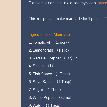
Please click on this link to see my video:
https
This recipe can make marinade for 1 piece of 
Ingredients for Marinade:
1. Tomahawk （1, pork）
2. Lemongrass （1 stick）
3. Red Bell Pepper （1/2） *
4. Shallot （1）
5. Fish Sauce （1 Tbsp）
6. Soya Sauce （1 Tbsp）
7. Sugar （1 Tbsp）
8. White Pepper （some）
9. Water （1 Tbsp）