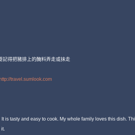
前要記得把豬排上的醃料弄走或抺走
http://travel.sumlook.com
is tasty and easy to cook. My whole family loves this dish. Th
it.