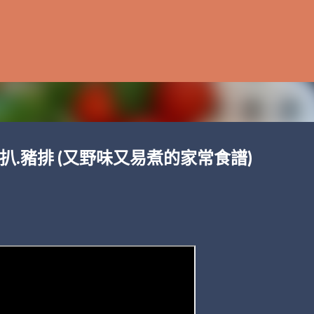
跳至主要內容
 香茅豬扒.豬排 (又野味又易煮的家常食譜)