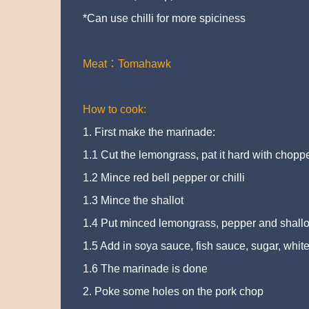
*Can use chilli for more spiciness
Meat：Tomahawk
How to cook:
1. First make the marinade:
1.1 Cut the lemongrass, pat it hard with choppe
1.2 Mince red bell pepper or chilli
1.3 Mince the shallot
1.4 Put minced lemongrass, pepper and shallo
1.5 Add in soya sauce, fish sauce, sugar, whit
1.6 The marinade is done
2. Poke some holes on the pork chop