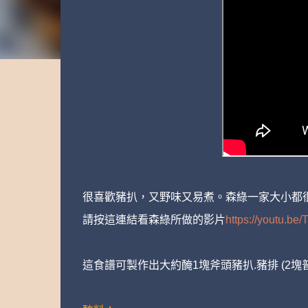
很喜歡豬扒，又野味又易煮。森綠一家大小都
請按這連結看森綠所做的影片
https://youtu.b
這食譜可製作出大約醃1塊斧頭豬扒.豬排 (2塊