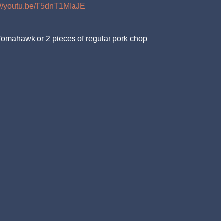
://youtu.be/T5dnT1MIaJE
Tomahawk or 2 pieces of regular pork chop