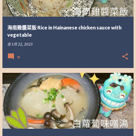
海南雞醬菜飯 Rice in Hainanese chicken sauce with
vegetable
在
1月 22, 2023
0